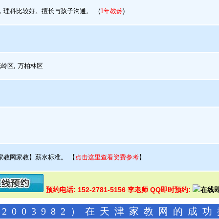
理科比较好。擅长与孩子沟通。
(
1年教龄
)
岭区, 万柏林区
家教网家教】薪水标准。
【
点击这里查看资费参考
】
预约电话: 152-2781-5156 李老师 QQ即时预约:
2003982）在天津家教网的成