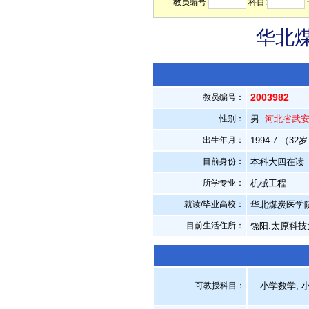
教员编号
科目:
华北煤
2003982
教员编号：
性别：
男
河北省武
出生年月：
1994-7 （32
目前身份：
本科大四在读
所学专业：
机械工程
就读/毕业高校：
华北煤炭医学
目前生活住所：
饶阳.太原科技
可教授科目：
小学数学, 小