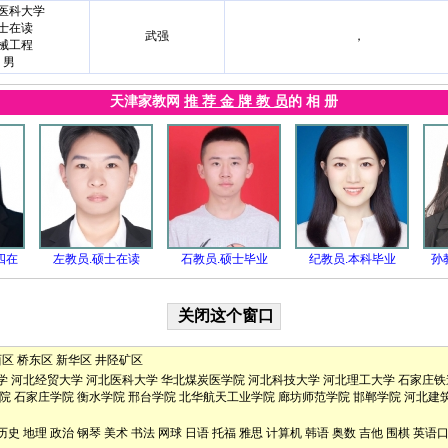
医科大学
士在读
武强
，
械工程
男
天津家教网
推 荐 金 牌 教 员
的 相 册
四在
左教员.硕士在读
石教员.硕士毕业
纪教员.本科毕业
孙
西区
桥东区
新华区
井陉矿区
学
河北经贸大学
河北医科大学
华北煤炭医学院
河北科技大学
河北理工大学
石家庄铁
院
石家庄学院
衡水学院
邢台学院
北华航天工业学院
廊坊师范学院
邯郸学院
河北建
历史
地理
政治
钢琴
美术
书法
网球
日语
托福
雅思
计算机
韩语
奥数
吉他
围棋
英语