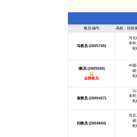
教员.编号
高校、目前
河北
本科
马教员 (2005745)
机
中国
l教员 (2005544)
硕
机
金牌教员
山
本科
崔教员 (2005427)
机
河北
硕
刘教员 (2004944)
机