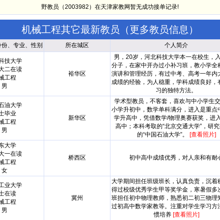
野教员（2003982）在天津家教网暂无成功接单记录!
机械工程其它最新教员（
更多教员信息
）
身份、专业、性别
所在城区
个人简介
男，20岁，河北科技大学本一在校生，
科技大学
分子，在家中开办过小补习班，教小学全
大二在读
裕华区
演讲和管理经历，有过中考、高考一年内
械工程
成绩的经验，为人稳重，学科成绩良好，
男
习的独特方法。
学术型教员，不客套，喜欢与中小学生
石油大学
小学升初中，数学单科满分，进入是重点
士毕业
新华区
学升高中，凭借数学/物理奥赛获奖，进
械工程
高中；本科考取的“北京交通大学”，研
男
的“中国石油大学”。
[查看照片]
东大学
大一在读
桥西区
初中高中成绩优秀，对人亲和有耐
械工程
女
大学期间担任班级班长，认真负责，沉着
工业大学
得过校级优秀学生甲等奖学金，寒暑假多
士在读
冀州
班担任初中物理教师，熟悉初二初三物理
械工程
过初高中数学家教等。注重对学生学习方
男
惯培养
[查看照片]