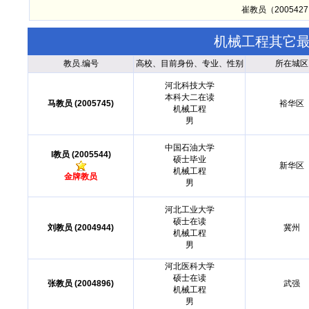
崔教员（20054
机械工程其它
教员.编号
高校、目前身份、专业、性别
所在城区
河北科技大学
本科大二在读
马教员 (2005745)
裕华区
机械工程
男
中国石油大学
l教员 (2005544)
硕士毕业
新华区
机械工程
金牌教员
男
河北工业大学
硕士在读
刘教员 (2004944)
冀州
机械工程
男
河北医科大学
硕士在读
张教员 (2004896)
武强
机械工程
男