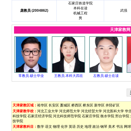
石家庄铁道学院
本科在读
庞教员 (2004862)
武强
机械工程
男
天津家教
常教员.硕士毕业
王教员.本科大四在
左教员.硕士在读
天津家教区域：
裕华区
长安区
藁城区
桥西区
桥东区
新华区
井陉矿区
天津家教学校：
河北工业大学
河北师范大学
河北经贸大学
河北医科大学
华
科技学院
石家庄经济学院
河北科技师范学院
石家庄学院
衡水学院
邢台学院
技学院
天津家教科目：
数学
语文
物理
化学
英语
历史
地理
政治
钢琴
美术
书法
网球