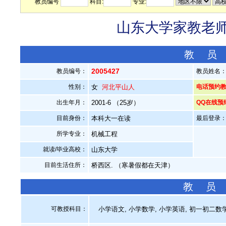
教员编号
科目:
专业:
山东大学家教老师—
教 员
2005427
教员编号：
教员姓名
性别：
女
河北平山人
电话预约教员：
出生年月：
2001-6 （25岁）
QQ在线预
目前身份：
本科大一在读
最后登录：20
所学专业：
机械工程
就读/毕业高校：
山东大学
目前生活住所：
桥西区. （寒暑假都在天津）
教 员
可教授科目：
小学语文, 小学数学, 小学英语, 初一初二数学