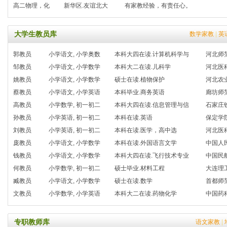
高二物理，化
新华区.友谊北大
有家教经验，有责任心。
大学生教员库
数学家教
|
英
郭教员
小学语文, 小学奥数
本科大四在读.计算机科学与
河北师
邹教员
小学语文, 小学数学
本科大二在读.儿科学
河北医
姚教员
小学语文, 小学数学
硕士在读.植物保护
河北农
蔡教员
小学语文, 小学英语
本科毕业.商务英语
廊坊师
高教员
小学数学, 初一初二
本科大四在读.信息管理与信
石家庄
孙教员
小学英语, 初一初二
本科在读.英语
保定学
刘教员
小学英语, 初一初二
本科在读.医学，高中选
河北医
庞教员
小学语文, 小学数学
本科在读.外国语言文学
中国人
钱教员
小学语文, 小学数学
本科大四在读.飞行技术专业
中国民
何教员
小学数学, 初一初二
硕士毕业.材料工程
大连理
臧教员
小学语文, 小学数学
硕士在读.数学
首都师
文教员
小学数学, 小学英语
本科大二在读.药物化学
中国药
专职教师库
语文家教
|