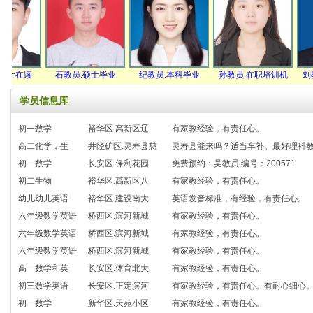
士在读
石教员.硕士毕业
纪教员.本科毕业
孙教员.在职培训机
刘教
学员信息库
初一数学
裕华区.高新区辽
有家教经验，有责任心。
高二化学，生
井陉矿区.灵寿县慈
灵寿县能来吗？适当车补。最好理科
初一数学
长安区.保利花园
免费预约：吴教员,编号：200571
初二生物
裕华区.高新区八
有家教经验，有责任心。
幼儿幼儿英语
裕华区.建设南大
英语发音标准，有经验，有责任心。
六年级数学英语
桥西区.滨河新城
有家教经验，有责任心。
六年级数学英语
桥西区.滨河新城
有家教经验，有责任心。
六年级数学英语
桥西区.滨河新城
有家教经验，有责任心。
高一数学和英
长安区.体育北大
有家教经验，有责任心。
初三数学英语
长安区.正定滨河
有家教经验，有责任心。有耐心细心
初一数学
新华区.天苑小区
有家教经验，有责任心。