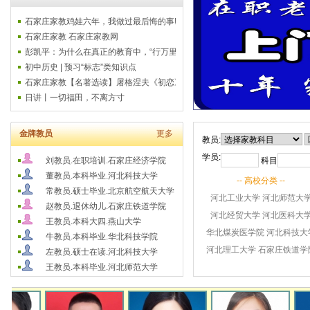
石家庄家教鸡娃六年，我做过最后悔的事!
石家庄家教 石家庄家教网
彭凯平：为什么在真正的教育中，“行万里路
初中历史 | 预习“标志”类知识点
石家庄家教【名著选读】屠格涅夫《初恋》
日讲丨一切福田，不离方寸
金牌教员
更多
教员:
学员:
科目
刘教员.在职培训.石家庄经济学院
董教员.本科毕业.河北科技大学
-- 高校分类 --
常教员.硕士毕业.北京航空航天大学
河北工业大学
河北师范大
赵教员.退休幼儿.石家庄铁道学院
河北经贸大学
河北医科大
王教员.本科大四.燕山大学
华北煤炭医学院
河北科技大
牛教员.本科毕业.华北科技学院
河北理工大学
石家庄铁道学
左教员.硕士在读.河北科技大学
王教员.本科毕业.河北师范大学