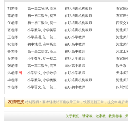
刘老师
高一高二物理, 高三
在职培训机构教师
石家庄
薛老师
初一初二数学, 初三
在职培训机构教师
石家庄
任老师
初一初二数学, 初一
在职培训机构教师
西安交
张老师
小学数学, 小学英语
在职培训机构教师
河北师
王老师
小学英语, 初一初二
在职小学教师
河北师
祝老师
初中地理, 高中历史
在职高中教师
河北师
鲁老师
高一高二语文, 高三
在职高中教师
河北工
吴老师
小学数学, 初一初二
在职大学教师
石家庄
张老师
高一高二数学, 高三
退休高中教师
数学系
温老师
图
小学语文, 小学数学
在职小学教师
天津师
毕老师
小学数学, 小学奥数
在职培训机构教师
河北师
李老师
小学语文, 初一初二
在职初中教师
四川外
友情链接
特别说明：要求链接站百度收录正常，快照更新正常，提交申请后
关于我们
-
请家教
-
做家教
-
收费标准
-