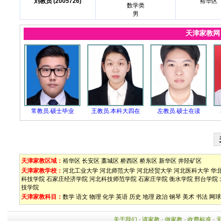
刘教员 (2005726)
裕华区
数学类
男
天津家教
常教员.硕士毕业
王教员.本科大四在
左教员.硕士在读
天津家教区域：
裕华区
长安区
藁城区
桥西区
桥东区
新华区
井陉矿区
天津家教学校：
河北工业大学
河北师范大学
河北经贸大学
河北医科大学
华
科技学院
石家庄经济学院
河北科技师范学院
石家庄学院
衡水学院
邢台学院
技学院
天津家教科目：
数学
语文
物理
化学
英语
历史
地理
政治
钢琴
美术
书法
网球
关于我们
-
请家教
-
做家教
-
收费标准
-