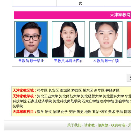
女
天津家教
常教员.硕士毕业
王教员.本科大四在
左教员.硕士在读
天津家教区域：
裕华区
长安区
藁城区
桥西区
桥东区
新华区
井陉矿区
天津家教学校：
河北工业大学
河北师范大学
河北经贸大学
河北医科大学
华
科技学院
石家庄经济学院
河北科技师范学院
石家庄学院
衡水学院
邢台学院
技学院
天津家教科目：
数学
语文
物理
化学
英语
历史
地理
政治
钢琴
美术
书法
网球
关于我们
-
请家教
-
做家教
-
收费标准
-