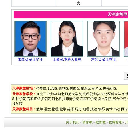
女
天津家教
常教员.硕士毕业
王教员.本科大四在
左教员.硕士在读
天津家教区域：
裕华区
长安区
藁城区
桥西区
桥东区
新华区
井陉矿区
天津家教学校：
河北工业大学
河北师范大学
河北经贸大学
河北医科大学
华
科技学院
石家庄经济学院
河北科技师范学院
石家庄学院
衡水学院
邢台学院
技学院
天津家教科目：
数学
语文
物理
化学
英语
历史
地理
政治
钢琴
美术
书法
网球
关于我们
-
请家教
-
做家教
-
收费标准
-