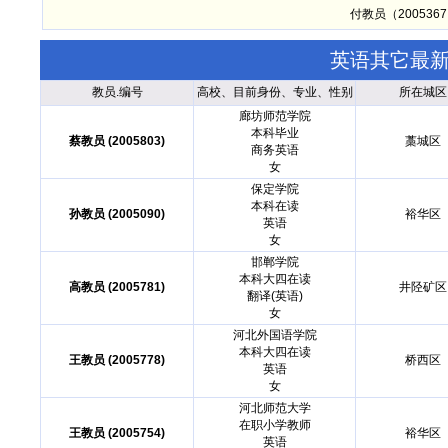
付教员（20053
英语其它最
教员.编号
高校、目前身份、专业、性别
所在城区
廊坊师范学院
本科毕业
蔡教员 (2005803)
藁城区
商务英语
女
保定学院
本科在读
孙教员 (2005090)
裕华区
英语
女
邯郸学院
本科大四在读
高教员 (2005781)
井陉矿区
翻译(英语)
女
河北外国语学院
本科大四在读
王教员 (2005778)
桥西区
英语
女
河北师范大学
在职小学教师
王教员 (2005754)
裕华区
英语