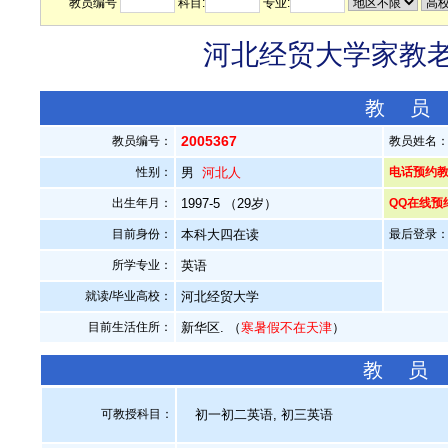
教员编号
科目:
专业:
河北经贸大学家教老师
教 员
2005367
教员编号：
教员姓名
性别：
男
河北人
电话预约教员：
出生年月：
1997-5 （29岁）
QQ在线预
目前身份：
本科大四在读
最后登录：20
所学专业：
英语
就读/毕业高校：
河北经贸大学
目前生活住所：
新华区. （
寒暑假不在天津
）
教 员
可教授科目：
初一初二英语, 初三英语