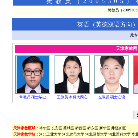
樊教员（200530
樊教员（20053
英语（英德双语方向
此专
天津家教
常教员.硕士毕业
王教员.本科大四在
左教员.硕士在读
天津家教区域：
裕华区
长安区
藁城区
桥西区
桥东区
新华区
井陉矿区
天津家教学校：
河北工业大学
河北师范大学
河北经贸大学
河北医科大学
华