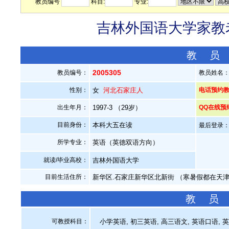
教员编号
科目:
专业:
吉林外国语大学家教老
教 员
2005305
教员编号：
教员姓名
性别：
女
河北石家庄人
电话预约教员：
出生年月：
1997-3 （29岁）
QQ在线预
目前身份：
本科大五在读
最后登录：20
所学专业：
英语（英德双语方向）
就读/毕业高校：
吉林外国语大学
目前生活住所：
新华区.石家庄新华区北新街 （寒暑假都在天
教 员
可教授科目：
小学英语, 初三英语, 高三语文, 英语口语, 英