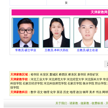
女
天津家教
常教员.硕士毕业
王教员.本科大四在
左教员.硕士在读
天津家教区域：
裕华区
长安区
藁城区
桥西区
桥东区
新华区
井陉矿区
天津家教学校：
河北工业大学
河北师范大学
河北经贸大学
河北医科大学
华
科技学院
石家庄经济学院
河北科技师范学院
石家庄学院
衡水学院
邢台学院
技学院
天津家教科目：
数学
语文
物理
化学
英语
历史
地理
政治
钢琴
美术
书法
网球
关于我们
-
请家教
-
做家教
-
收费标准
-