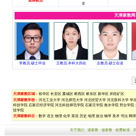
金牌教员
女
天津家教
常教员.硕士毕业
王教员.本科大四在
左教员.硕士在读
天津家教区域：
裕华区
长安区
藁城区
桥西区
桥东区
新华区
井陉矿区
天津家教学校：
河北工业大学
河北师范大学
河北经贸大学
河北医科大学
华
科技学院
石家庄经济学院
河北科技师范学院
石家庄学院
衡水学院
邢台学院
技学院
天津家教科目：
数学
语文
物理
化学
英语
历史
地理
政治
钢琴
美术
书法
网球
关于我们
-
请家教
-
做家教
-
收费标准
-