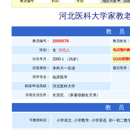
教员编号
科目:
专业:
河北医科大学家教老师
教 员
2005078
教员编号：
教员姓名
性别：
女
河北人
电话预约教员：
出生年月：
2000-1 （26岁）
QQ在线预
目前身份：
本科大一在读
最后登录：20
所学专业：
临床医学
就读/毕业高校：
河北医科大学
目前生活住所：
长安区. （寒暑假都在天津）
教 员
可教授科目：
小学语文, 小学数学, 小学英语, 初一初二数学