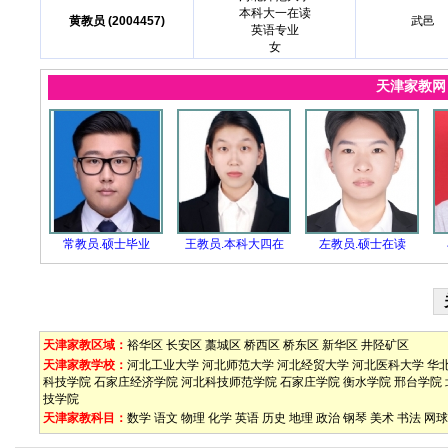
本科大一在读
黄教员 (2004457)
武邑
英语专业
女
天津家教
常教员.硕士毕业
王教员.本科大四在
左教员.硕士在读
天津家教区域：
裕华区
长安区
藁城区
桥西区
桥东区
新华区
井陉矿区
天津家教学校：
河北工业大学
河北师范大学
河北经贸大学
河北医科大学
华
科技学院
石家庄经济学院
河北科技师范学院
石家庄学院
衡水学院
邢台学院
技学院
天津家教科目：
数学
语文
物理
化学
英语
历史
地理
政治
钢琴
美术
书法
网球