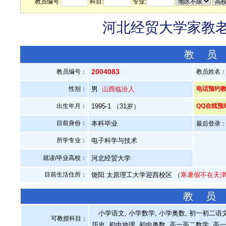
教员编号
科目:
专业:
河北经贸大学家教老师
教 员
2004083
教员编号：
教员姓名
性别：
男
山西临汾人
电话预约教员：
出生年月：
1995-1 （31岁）
QQ在线预
目前身份：
本科毕业
最后登录：20
所学专业：
电子科学与技术
就读/毕业高校：
河北经贸大学
目前生活住所：
饶阳.太原理工大学迎西校区 （
寒暑假不在天
教 员
小学语文, 小学数学, 小学奥数, 初一初二语文,
可教授科目：
历史, 初中地理, 初中奥数, 高一高二数学, 高