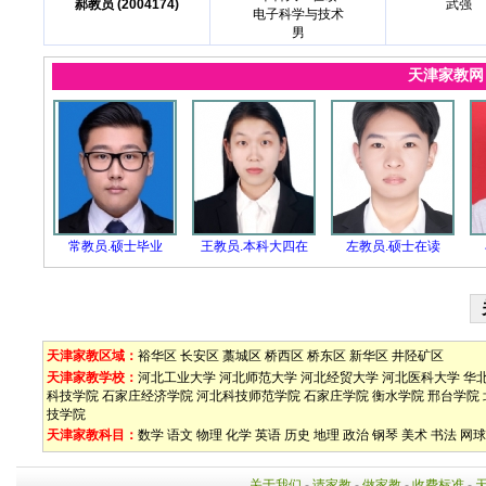
郝教员 (2004174)
武强
电子科学与技术
男
天津家教
常教员.硕士毕业
王教员.本科大四在
左教员.硕士在读
天津家教区域：
裕华区
长安区
藁城区
桥西区
桥东区
新华区
井陉矿区
天津家教学校：
河北工业大学
河北师范大学
河北经贸大学
河北医科大学
华
科技学院
石家庄经济学院
河北科技师范学院
石家庄学院
衡水学院
邢台学院
技学院
天津家教科目：
数学
语文
物理
化学
英语
历史
地理
政治
钢琴
美术
书法
网球
关于我们
-
请家教
-
做家教
-
收费标准
-