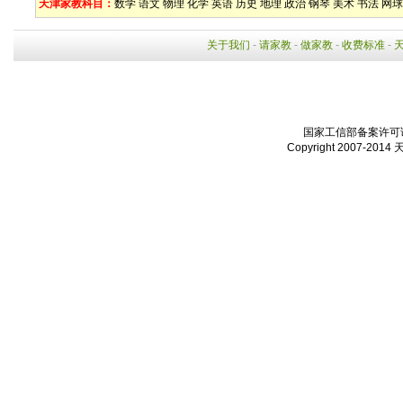
天津家教科目：
数学
语文
物理
化学
英语
历史
地理
政治
钢琴
美术
书法
网球
关于我们
-
请家教
-
做家教
-
收费标准
-
国家工信部备案许可证：
Copyright 2007-2014