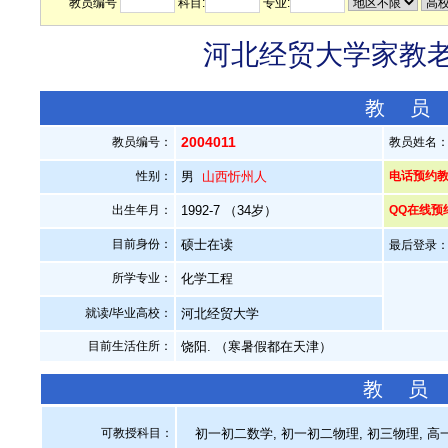
教员编号
科目:
专业:
河北经贸大学家教老师
教 员
2004011
教员编号：
教员姓名
性别：
男
山西忻州人
电话预约教员：
出生年月：
1992-7 （34岁）
QQ在线预
目前身份：
硕士在读
最后登录：20
所学专业：
化学工程
就读/毕业高校：
河北经贸大学
目前生活住所：
饶阳. （寒暑假都在天津）
教 员
可教授科目：
初一初二数学, 初一初二物理, 初三物理, 高一