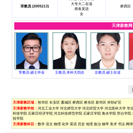
大专大二在读
宋教员 (2005213)
桥西区
商务英语
女
天津家教
常教员.硕士毕业
王教员.本科大四在
左教员.硕士在读
天津家教区域：
裕华区
长安区
藁城区
桥西区
桥东区
新华区
井陉矿区
天津家教学校：
河北工业大学
河北师范大学
河北经贸大学
河北医科大学
华
科技学院
石家庄经济学院
河北科技师范学院
石家庄学院
衡水学院
邢台学院
技学院
天津家教科目：
数学
语文
物理
化学
英语
历史
地理
政治
钢琴
美术
书法
网球