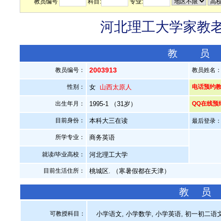
教员编号
科目:
专业:
河北理工大学家教老师
教 员
2003913
教员编号：
教员姓名
性别：
女
山西太原人
电话预约教员：
出生年月：
1995-1 （31岁）
QQ在线预
目前身份：
本科大三在读
最后登录：20
所学专业：
商务英语
就读/毕业高校：
河北理工大学
目前生活住所：
桃城区. （寒暑假都在天津）
教 员
可教授科目：
小学语文, 小学数学, 小学英语, 初一初二语文