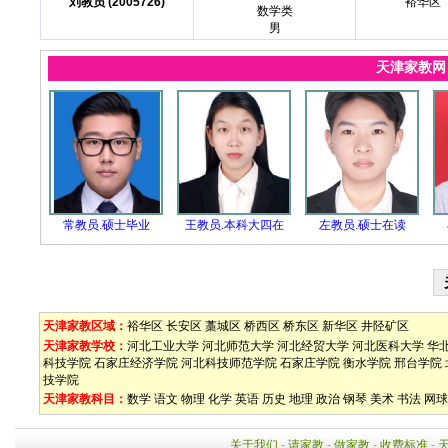
刘教员 (2005726)
裕华区
数学类
男
天津家教
常教员.硕士毕业
王教员.本科大四在
左教员.硕士在读
天津家教区域：
裕华区
长安区
藁城区
桥西区
桥东区
新华区
井陉矿区
天津家教学校：
河北工业大学
河北师范大学
河北经贸大学
河北医科大学
华
科技学院
石家庄经济学院
河北科技师范学院
石家庄学院
衡水学院
邢台学院
技学院
天津家教科目：
数学
语文
物理
化学
英语
历史
地理
政治
钢琴
美术
书法
网球
关于我们
-
请家教
-
做家教
-
收费标准
-