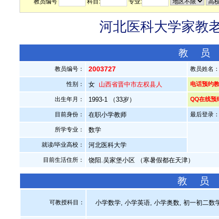
教员编号
科目:
专业:
河北医科大学家教老师
教 员
2003727
教员编号：
教员姓名
性别：
女
山西省晋中市左权县人
电话预约教员：
出生年月：
1993-1 （33岁）
QQ在线预
目前身份：
在职小学教师
最后登录：20
所学专业：
数学
就读/毕业高校：
河北医科大学
目前生活住所：
饶阳.吴家堡小区 （寒暑假都在天津）
教 员
可教授科目：
小学数学, 小学英语, 小学奥数, 初一初二数学