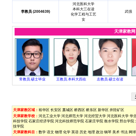
河北医科大学
本科大三在读
李教员 (2004639)
武强
化学工程与工艺
女
天津家教
常教员.硕士毕业
王教员.本科大四在
左教员.硕士在读
天津家教区域：
裕华区
长安区
藁城区
桥西区
桥东区
新华区
井陉矿区
天津家教学校：
河北工业大学
河北师范大学
河北经贸大学
河北医科大学
华
科技学院
石家庄经济学院
河北科技师范学院
石家庄学院
衡水学院
邢台学院
技学院
天津家教科目：
数学
语文
物理
化学
英语
历史
地理
政治
钢琴
美术
书法
网球