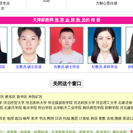
武邑
语专业
力耐心责任感
女
天津家教网
推 荐 金 牌 教 员
的 相 册
四在
左教员.硕士在读
石教员.硕士毕业
纪教员.本科毕业
孙
西区
桥东区
新华区
井陉矿区
学
河北经贸大学
河北医科大学
华北煤炭医学院
河北科技大学
河北理工大学
石家庄铁
院
石家庄学院
衡水学院
邢台学院
北华航天工业学院
廊坊师范学院
邯郸学院
河北建
历史
地理
政治
钢琴
美术
书法
网球
日语
托福
雅思
计算机
韩语
奥数
吉他
围棋
英语
们
-
请家教
-
做家教
-
收费标准
-
天津家教手机版
-
家教资讯
-
联系我们
-
网站地图
-