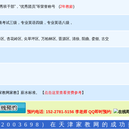
班干部”，“优秀团员”等荣誉称号
(
2年教龄
)
考试三级，专业英语四级，专业英语八级，
, 杏花岭区, 尖草坪区, 万柏林区, 晋源区, 清徐, 阳曲, 娄烦, 古交
家教网家教】薪水标准。
【
点击这里查看资费参考
】
预约电话: 152-2781-5156 李老师 QQ即时预约:
2003698）在天津家教网的成