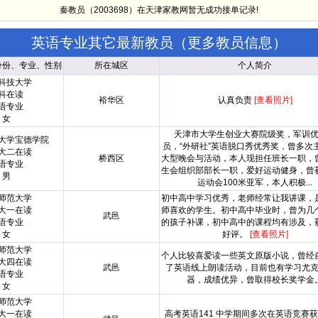
秦教员（2003698）在天津家教网暂无成功接单记录!
英语专业其它最新教员（
更多教员信息
）
身份、专业、性别
所在城区
个人简介
科技大学
科在读
裕华区
认真负责
[查看照片]
语专业
女
天津市大学生创业大赛院级奖，军训
大学宝德学院
员，“外研社”英语脱口秀优秀奖，曾多次
大二在读
桥西区
大型晚会与活动，本人现担任班长一职，
语专业
生会组织部部长一职，爱好运动健身，曾
男
运动会100米亚军，本人积极...
师范大学
初中高中学习优秀，老师经常让我讲课，
大一在读
师喜欢的学生。初中高中毕业时，曾为几
武邑
语专业
的孩子补课，初中高中的课程均有涉及，
女
好评。
[查看照片]
师范大学
个人比较喜爱读一些英文原版小说，曾经
大四在读
武邑
了英语线上朗读活动，目前也有学习尤
语专业
器，成绩优异，曾取得校长奖学金
女
师范大学
大一在读
高考英语141 中学期间多次在英语竞赛获