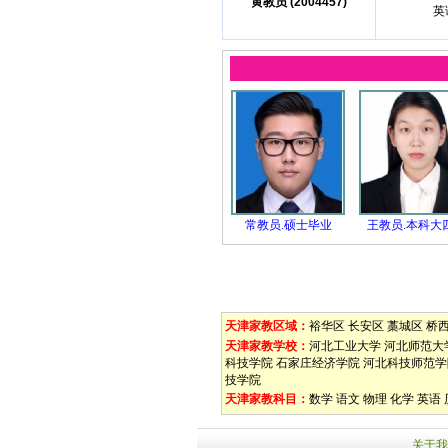
黄教员 (2004457)
英
常教员.硕士毕业
王教员.本科大
天津家教区域：
裕华区
长安区
藁城区
桥
天津家教学校：
河北工业大学
河北师范大
科技学院
石家庄经济学院
河北科技师范学
技学院
天津家教科目：
数学
语文
物理
化学
英语
关于我