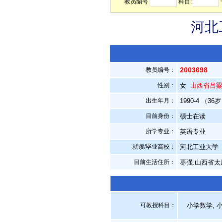
教员编号
科目:
河北
2003698
教员编号：
性别：
女
山西省吕
出生年月：
1990-4 （36
目前身份：
硕士在读
所学专业：
英语专业
就读/毕业高校：
河北工业大学
目前生活住所：
枣强.山西省太
可教授科目：
小学数学, 小