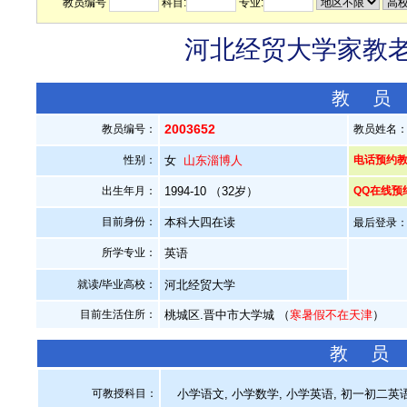
教员编号
科目:
专业:
河北经贸大学家教老师
教 员
2003652
教员编号：
教员姓名
性别：
女
山东淄博人
电话预约教员：
出生年月：
1994-10 （32岁）
QQ在线预
目前身份：
本科大四在读
最后登录：20
所学专业：
英语
就读/毕业高校：
河北经贸大学
目前生活住所：
桃城区.晋中市大学城 （
寒暑假不在天津
）
教 员
可教授科目：
小学语文, 小学数学, 小学英语, 初一初二英语,