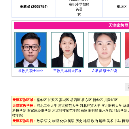
在职小学教师
王教员 (2005754)
裕华区
英语
女
天津家教
常教员.硕士毕业
王教员.本科大四在
左教员.硕士在读
天津家教区域：
裕华区
长安区
藁城区
桥西区
桥东区
新华区
井陉矿区
天津家教学校：
河北工业大学
河北师范大学
河北经贸大学
河北医科大学
华
科技学院
石家庄经济学院
河北科技师范学院
石家庄学院
衡水学院
邢台学院
技学院
天津家教科目：
数学
语文
物理
化学
英语
历史
地理
政治
钢琴
美术
书法
网球