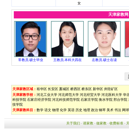
女
天津家教
常教员.硕士毕业
王教员.本科大四在
左教员.硕士在读
天津家教区域：
裕华区
长安区
藁城区
桥西区
桥东区
新华区
井陉矿区
天津家教学校：
河北工业大学
河北师范大学
河北经贸大学
河北医科大学
华
科技学院
石家庄经济学院
河北科技师范学院
石家庄学院
衡水学院
邢台学院
技学院
天津家教科目：
数学
语文
物理
化学
英语
历史
地理
政治
钢琴
美术
书法
网球
关于我们
-
请家教
-
做家教
-
收费标准
-