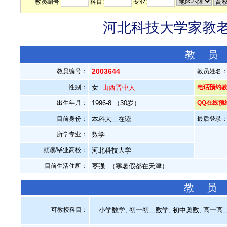
教员编号
科目:
专业:
河北科技大学家教老师
教 员
2003644
教员编号：
教员姓名
性别：
女
山西晋中人
电话预约教员：
出生年月：
1996-8 （30岁）
QQ在线预
目前身份：
本科大二在读
最后登录：20
所学专业：
数学
就读/毕业高校：
河北科技大学
目前生活住所：
枣强. （寒暑假都在天津）
教 员
可教授科目：
小学数学, 初一初二数学, 初中奥数, 高一高二