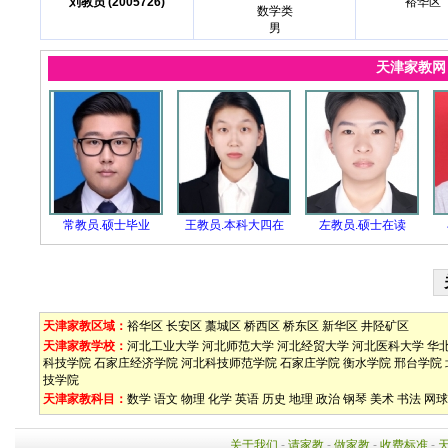
刘教员 (2005726)
裕华区
数学类
男
天津家教
常教员.硕士毕业
王教员.本科大四在
左教员.硕士在读
天津家教区域：
裕华区
长安区
藁城区
桥西区
桥东区
新华区
井陉矿区
天津家教学校：
河北工业大学
河北师范大学
河北经贸大学
河北医科大学
华
科技学院
石家庄经济学院
河北科技师范学院
石家庄学院
衡水学院
邢台学院
技学院
天津家教科目：
数学
语文
物理
化学
英语
历史
地理
政治
钢琴
美术
书法
网球
关于我们
-
请家教
-
做家教
-
收费标准
-