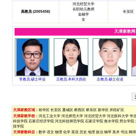
河北经贸大学
在职幼儿教师
高教员 (2005458)
长安区
金融学
女
天津家教
常教员.硕士毕业
王教员.本科大四在
左教员.硕士在读
天津家教区域：
裕华区
长安区
藁城区
桥西区
桥东区
新华区
井陉矿区
天津家教学校：
河北工业大学
河北师范大学
河北经贸大学
河北医科大学
华
科技学院
石家庄经济学院
河北科技师范学院
石家庄学院
衡水学院
邢台学院
技学院
天津家教科目：
数学
语文
物理
化学
英语
历史
地理
政治
钢琴
美术
书法
网球