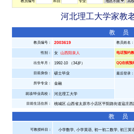
教员编号
科目:
专业:
河北理工大学家教老师
教 员
2003619
教员编号：
教员姓名
性别：
女
山西阳泉人
电话预约教员：
出生年月：
1992-10 （34岁）
QQ在线预
目前身份：
硕士毕业
最后登录：20
所学专业：
金融
就读/毕业高校：
河北理工大学
目前生活住所：
桃城区.山西省太原市小店区平阳路街道寇庄西路
教 员
可教授科目：
小学数学, 小学英语, 初一初二数学, 初三英语,