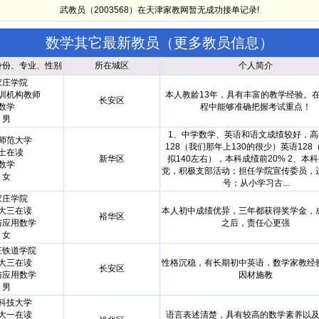
武教员（2003568）在天津家教网暂无成功接单记录!
数学其它最新教员（
更多教员信息
）
身份、专业、性别
所在城区
个人简介
家庄学院
训机构教师
本人教龄13年，具有丰富的教学经验。
长安区
数学
程中能够准确把握考试重点！
男
1、中学数学、英语和语文成绩较好，高
师范大学
128（我们那年上130的很少）英语128
士在读
新华区
拟140左右），本科成绩前20% 2、本
数学
党，积极支部活动；担任学院宣传委员，
女
号；从小学习古...
家庄学院
大三在读
本人初中成绩优异，三年都获得奖学金，
裕华区
与应用数学
之后，责任心更强
女
庄铁道学院
大三在读
性格沉稳，有长期初中英语，数学家教经
长安区
与应用数学
因材施教
男
科技大学
大一在读
语言表述清楚，具有较高的数学素养以