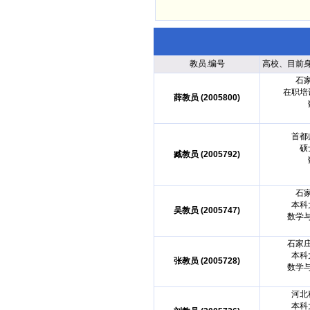
教员.编号
高校、目前
石
在职培
薛教员 (2005800)
首都
硕
臧教员 (2005792)
石
本科
吴教员 (2005747)
数学
石家
本科
张教员 (2005728)
数学
河北
本科