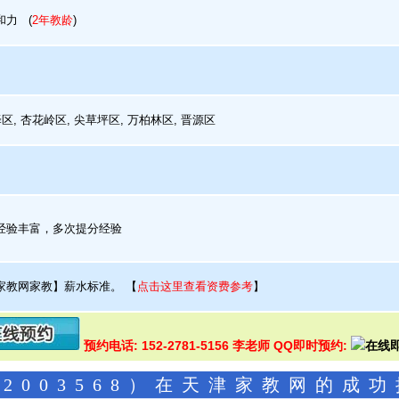
和力
(
2年教龄
)
区, 杏花岭区, 尖草坪区, 万柏林区, 晋源区
验丰富，多次提分经验
家教网家教】薪水标准。
【
点击这里查看资费参考
】
预约电话: 152-2781-5156 李老师 QQ即时预约:
2003568）在天津家教网的成