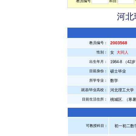
教员编号
科目:
河北
2003568
教员编号：
性别：
女
大同人
出生年月：
1984-8 （42
目前身份：
硕士毕业
所学专业：
数学
就读/毕业高校：
河北理工大学
目前生活住所：
桃城区. （寒
可教授科目：
初一初二数学