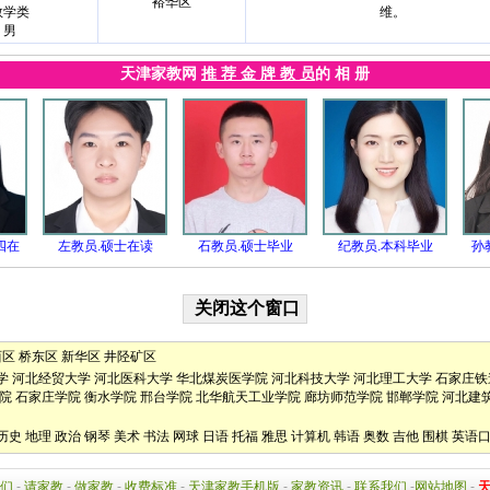
裕华区
数学类
维。
男
天津家教网
推 荐 金 牌 教 员
的 相 册
四在
左教员.硕士在读
石教员.硕士毕业
纪教员.本科毕业
孙
西区
桥东区
新华区
井陉矿区
学
河北经贸大学
河北医科大学
华北煤炭医学院
河北科技大学
河北理工大学
石家庄铁
院
石家庄学院
衡水学院
邢台学院
北华航天工业学院
廊坊师范学院
邯郸学院
河北建
历史
地理
政治
钢琴
美术
书法
网球
日语
托福
雅思
计算机
韩语
奥数
吉他
围棋
英语
们
-
请家教
-
做家教
-
收费标准
-
天津家教手机版
-
家教资讯
-
联系我们
-
网站地图
-