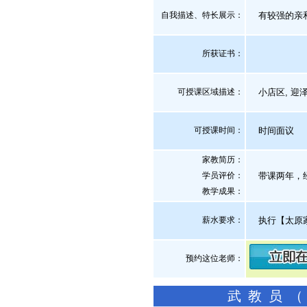
自我描述、特长展示
：
有较强的亲
所获证书
：
可授课区域描述：
小店区, 迎泽
可授课时间：
时间面议
家教简历：
学员评价：
带课两年，经
教学成果：
薪水要求：
执行【太原
预约这位老师：
武教员（