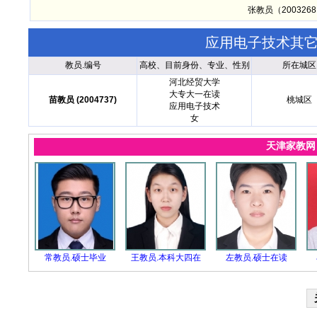
张教员（20032
应用电子技术其
教员.编号
高校、目前身份、专业、性别
所在城区
河北经贸大学
大专大一在读
苗教员 (2004737)
桃城区
应用电子技术
女
天津家教
常教员.硕士毕业
王教员.本科大四在
左教员.硕士在读