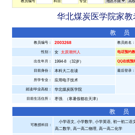
教员编号
科目:
专业:
华北煤炭医学院家教老
教 员
2003268
教员编号：
教员姓名
性别：
女
太原潮州人
电话预约教员：
出生年月：
1994-8 （32岁）
QQ在线预
目前身份：
本科大二在读
最后登录：20
所学专业：
应用电子技术
就读/毕业高校：
华北煤炭医学院
目前生活住所：
枣强. （寒暑假都在天津）
教 员
小学语文, 小学数学, 小学英语, 初一初二语文,
可教授科目：
高二数学, 高一高二物理, 高一高二化学