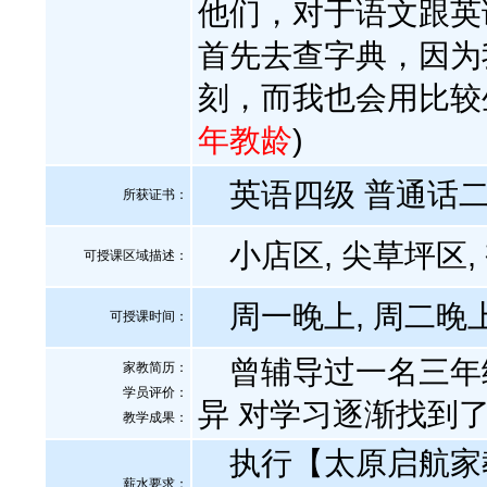
他们，对于语文跟英
首先去查字典，因为
刻，而我也会用比较
年教龄
)
英语四级 普通话二
所获证书
：
小店区, 尖草坪区, 
可授课区域描述：
周一晚上, 周二晚上
可授课时间：
曾辅导过一名三年级
家教简历：
学员评价：
异 对学习逐渐找到
教学成果：
执行【太原启航家
薪水要求：