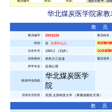
教员编号
科目:
专业:
华北煤炭医学院家教老
教 员
2003220
教员编号：
教员姓名
性别：
女
太原中山人
电话预约教员：
出生年月：
1993-2 （33岁）
QQ在线预
目前身份：
本科大三在读
最后登录：20
所学专业：
应用心理
华北煤炭医学
就读/毕业高校：
院
目前生活住所：
武强.太原科技大学 （寒暑假都在天津）
教 员