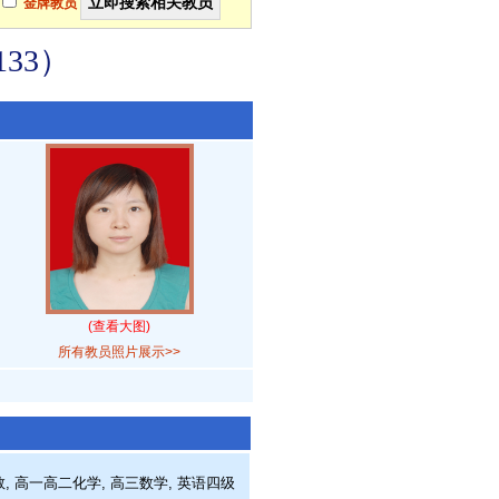
金牌教员
33）
(查看大图)
所有教员照片展示>>
, 高一高二化学, 高三数学, 英语四级