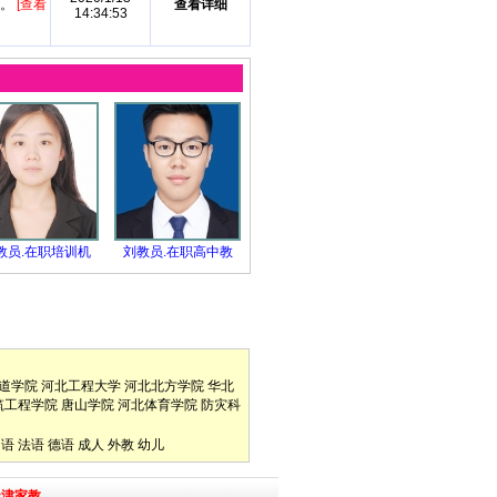
 。
[查看
查看详细
14:34:53
教员.在职培训机
刘教员.在职高中教
道学院
河北工程大学
河北北方学院
华北
筑工程学院
唐山学院
河北体育学院
防灾科
口语
法语
德语
成人
外教
幼儿
天津家教