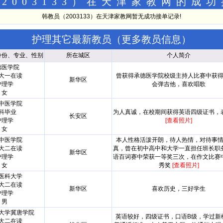
2003133）在天津家教网的成
韩教员（2003133）在天津家教网暂无成功接单记录!
护理其它最新教员（
更多教员信息
）
身份、专业、性别
所在城区
个人简介
德医学院
大一在读
曾获得承德医学院校级主持人比赛中获
新华区
护理学
会弹吉他，喜欢唱歌
女
中医学院
科毕业
为人真诚，在校期间获得英语四级证书，
长安区
护理学
[查看照片]
女
中医学院
本人性格活泼开朗，待人热情，对待事
大二在读
真，曾在初中高中和大学一直担任班长职
新华区
护理学
语百词赛中荣获一等奖三次，在作文比赛
女
秀奖
[查看照片]
医科大学
大二在读
新华区
喜欢历史，三好学生
护理学
男
大学冀唐学院
英语较好，四级证书，口语B级，学过新
大二在读