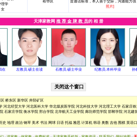
裕华区
普通话标准，本人善于交际，沟通能力强
护理学
照片]
女
天津家教网
推 荐 金 牌 教 员
的 相 册
四在
左教员.硕士在读
石教员.硕士毕业
纪教员.本科毕业
孙
西区
桥东区
新华区
井陉矿区
学
河北经贸大学
河北医科大学
华北煤炭医学院
河北科技大学
河北理工大学
石家庄铁
院
石家庄学院
衡水学院
邢台学院
北华航天工业学院
廊坊师范学院
邯郸学院
河北建
历史
地理
政治
钢琴
美术
书法
网球
日语
托福
雅思
计算机
韩语
奥数
吉他
围棋
英语
们
-
请家教
-
做家教
-
收费标准
-
天津家教手机版
-
家教资讯
-
联系我们
-
网站地图
-