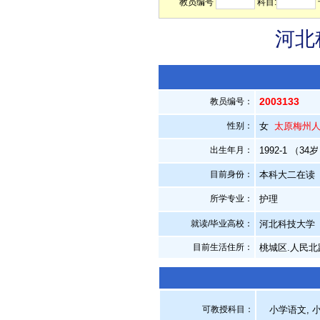
教员编号
科目:
河北
2003133
教员编号：
性别：
女
太原梅州
出生年月：
1992-1 （34
目前身份：
本科大二在读
所学专业：
护理
就读/毕业高校：
河北科技大学
目前生活住所：
桃城区.人民北路
可教授科目：
小学语文, 小