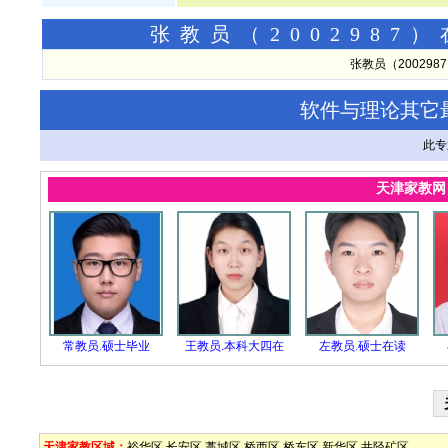
张教员（200298
张教员（20029
软件与理论其它
此专
天津家教
常教员.硕士毕业
王教员.本科大四在
左教员.硕士在读
天津家教区域：
裕华区
长安区
藁城区
桥西区
桥东区
新华区
井陉矿区