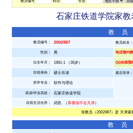
教员编号
科目:
专业:
石家庄铁道学院家教老
教 员
2002987
教员编号：
教员姓名
性别：
男
电话预约教员：
出生年月：
1991-1 （35岁）
QQ在线预
目前身份：
硕士在读
最后登录：20
所学专业：
软件与理论
就读/毕业高校：
石家庄铁道学院
目前生活住所：
武邑. （
寒暑假不在天津
）
张教员（2002987）是 天津
教 员