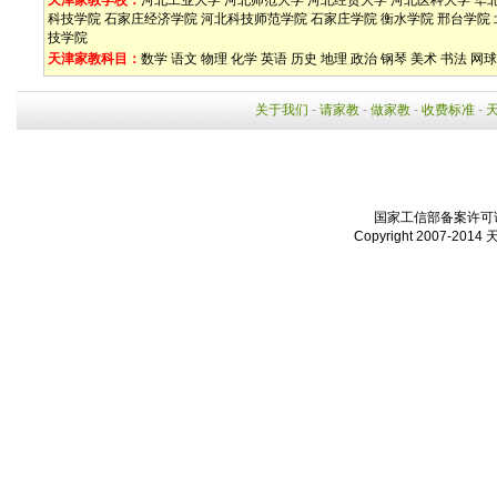
天津家教学校：
河北工业大学
河北师范大学
河北经贸大学
河北医科大学
华
科技学院
石家庄经济学院
河北科技师范学院
石家庄学院
衡水学院
邢台学院
技学院
天津家教科目：
数学
语文
物理
化学
英语
历史
地理
政治
钢琴
美术
书法
网球
关于我们
-
请家教
-
做家教
-
收费标准
-
国家工信部备案许可证：
Copyright 2007-2014