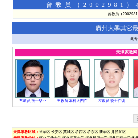
曾教员（200298
曾教员（20029
廣州大學其它
此专
天津家教
常教员.硕士毕业
王教员.本科大四在
左教员.硕士在读
天津家教区域：
裕华区
长安区
藁城区
桥西区
桥东区
新华区
井陉矿区