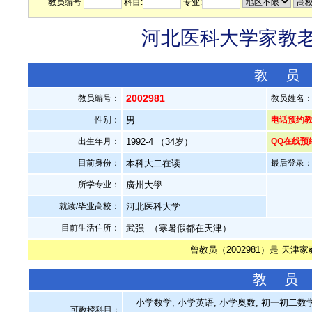
教员编号
科目:
专业:
河北医科大学家教老师
教 员
2002981
教员编号：
教员姓名
性别：
男
电话预约教员：
出生年月：
1992-4 （34岁）
QQ在线预
目前身份：
本科大二在读
最后登录：20
所学专业：
廣州大學
就读/毕业高校：
河北医科大学
目前生活住所：
武强. （寒暑假都在天津）
曾教员（2002981）是 天津
教 员
小学数学, 小学英语, 小学奥数, 初一初二数学,
可教授科目：