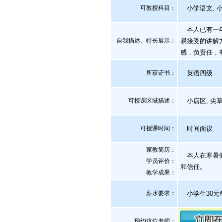
可教授科目：
小学语文, 小
本人已有一年
自我描述、特长展示
：
易接受的讲解
感，负责任，
所获证书
：
英语四级
可授课区域描述：
小店区, 尖草
可授课时间：
时间面议
家教简历：
本人在寒暑假
学员评价：
和信任。
教学成果：
薪水要求：
小学生30元
预约这位老师：