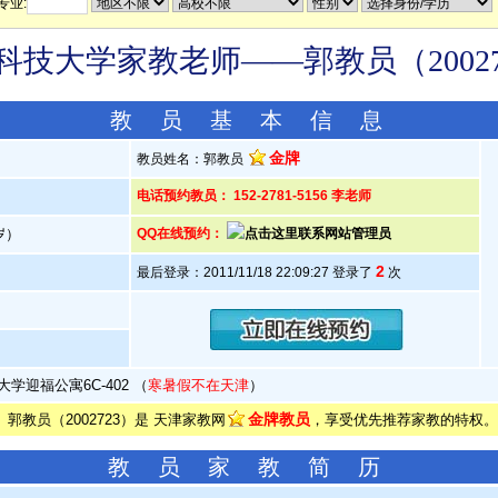
专业:
科技大学家教老师——郭教员（20027
教 员 基 本 信 息
金牌
教员姓名：郭教员
电话预约教员： 152-2781-5156 李老师
5岁）
QQ在线预约：
2
最后登录：2011/11/18 22:09:27 登录了
次
学迎福公寓6C-402 （
寒暑假不在天津
）
金牌教员
郭教员（2002723）是 天津家教网
，享受优先推荐家教的特权。
教 员 家 教 简 历