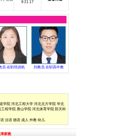
9:21:17
教员.在职培训机
刘教员.在职高中教
道学院
河北工程大学
河北北方学院
华北
筑工程学院
唐山学院
河北体育学院
防灾科
口语
法语
德语
成人
外教
幼儿
天津家教