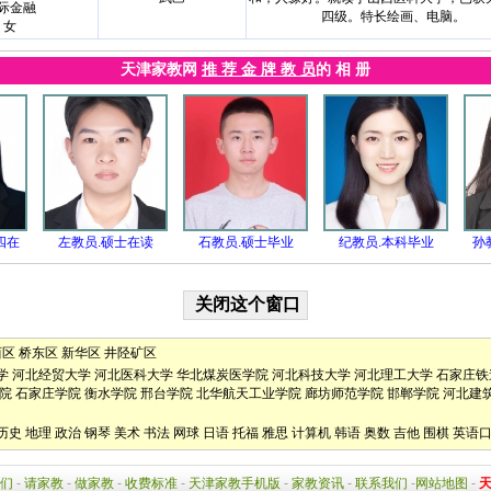
际金融
四级。特长绘画、电脑。
女
天津家教网
推 荐 金 牌 教 员
的 相 册
四在
左教员.硕士在读
石教员.硕士毕业
纪教员.本科毕业
孙
西区
桥东区
新华区
井陉矿区
学
河北经贸大学
河北医科大学
华北煤炭医学院
河北科技大学
河北理工大学
石家庄铁
院
石家庄学院
衡水学院
邢台学院
北华航天工业学院
廊坊师范学院
邯郸学院
河北建
历史
地理
政治
钢琴
美术
书法
网球
日语
托福
雅思
计算机
韩语
奥数
吉他
围棋
英语
们
-
请家教
-
做家教
-
收费标准
-
天津家教手机版
-
家教资讯
-
联系我们
-
网站地图
-