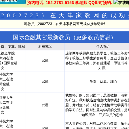
预约电话: 152-2781-5156 李老师 QQ即时预约:
2002723）在天津家教网的成
郭教员（2002723）在天津家教网暂无成功接单记录!
国际金融其它最新教员（
更多教员信息
）
身份、专业、性别
所在城区
个人简介
庄铁道学院
连续两年获得家励志奖学金，校级二等奖
大四在读
得了校级三好学生荣誉称号，企业价值创
武邑
理+国际金融
赛校内赛三等奖，拥有普通话二甲证书等
女
力强。
科技大学
大三在读
武邑
负责、认真、细心
际金融
女
我性格开朗，知识面广，思维敏捷，清晰
科技大学
好广泛。我可以迅速地查找出学员所存在
大二在读
武邑
题，并对症下药，结合其性格帮助学员寻
际金融
的学习方法。同时注重与学员的交流，提
女
知识层次，开拓学员的思维...
科技大学
本人责任心强，对待工作尽心敬责，乐于
大二在读
武邑
和，人缘好。就读于山西医科大学，已获