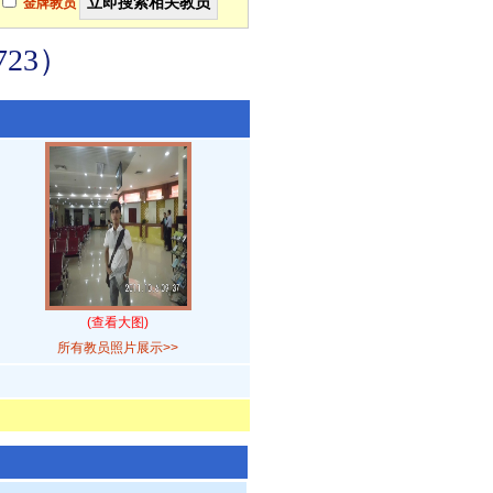
金牌教员
23）
(查看大图)
所有教员照片展示>>